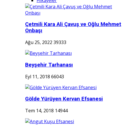
Hikayeler
Çetmili Kara Ali Çavuş ve Oğlu Mehmet
Onbaşı
Ağu 25, 2022
39333
Beyşehir Tarhanası
Eyl 11, 2018
66043
Gölde Yürüyen Kervan Efsanesi
Tem 14, 2018
14944