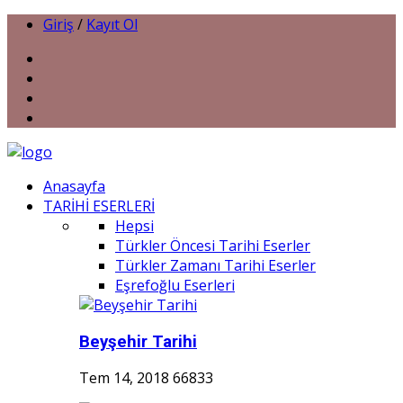
Giriş
/
Kayıt Ol
Anasayfa
TARİHİ ESERLERİ
Hepsi
Türkler Öncesi Tarihi Eserler
Türkler Zamanı Tarihi Eserler
Eşrefoğlu Eserleri
Beyşehir Tarihi
Tem 14, 2018
66833