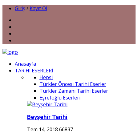
Giriş
/
Kayıt Ol
Anasayfa
TARİHİ ESERLERİ
Hepsi
Türkler Öncesi Tarihi Eserler
Türkler Zamanı Tarihi Eserler
Eşrefoğlu Eserleri
Beyşehir Tarihi
Tem 14, 2018
66837