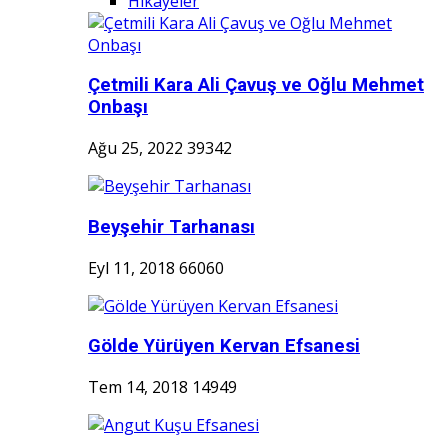
Hikayeler
Çetmili Kara Ali Çavuş ve Oğlu Mehmet
Onbaşı
Ağu 25, 2022
39342
Beyşehir Tarhanası
Eyl 11, 2018
66060
Gölde Yürüyen Kervan Efsanesi
Tem 14, 2018
14949