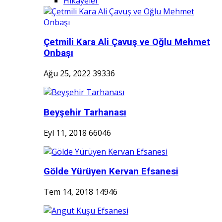
Hikayeler
Çetmili Kara Ali Çavuş ve Oğlu Mehmet
Onbaşı
Ağu 25, 2022
39336
Beyşehir Tarhanası
Eyl 11, 2018
66046
Gölde Yürüyen Kervan Efsanesi
Tem 14, 2018
14946