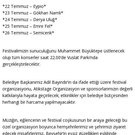
*22 Temmuz – Eypio*
*23 Temmuz – Gökhan Namlı*
*24 Temmuz – Derya Uluğ*
*25 Temmuz – Emre Fel*
*26 Temmuz – Semicenk*
Festivalimizin sunuculuğunu Muhammet Büyüktepe üstlenecek
olup tüm konserler saat 22.00’de Vuslat Parkı’nda
gerçekleştirilecektir.
Belediye Başkanımız Adil Bayındır’ın da ifade ettiği üzere festival
organizasyonu, Atikstage Organizasyon ve sponsorlarımızın değerli
katkılarıyla hayata geçirilecek; etkinlikler için belediye bütçesinden
herhangi bir harcama yapılmayacaktır.
Müziğin, eğlencenin ve festival coşkusunun bir araya geleceği bu
özel organizasyon boyunca hemşehrilerimiz ve şehrimizi ziyaret
edecek misafirlerimiz, Beyşehir’in eşsiz güzellikleri eşliğinde