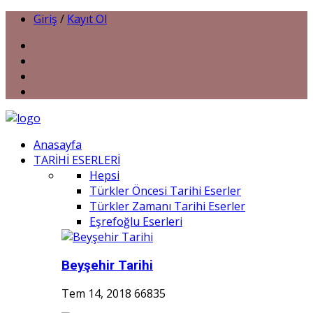
Giriş
/
Kayıt Ol
Anasayfa
TARİHİ ESERLERİ
Hepsi
Türkler Öncesi Tarihi Eserler
Türkler Zamanı Tarihi Eserler
Eşrefoğlu Eserleri
Beyşehir Tarihi
Tem 14, 2018
66835