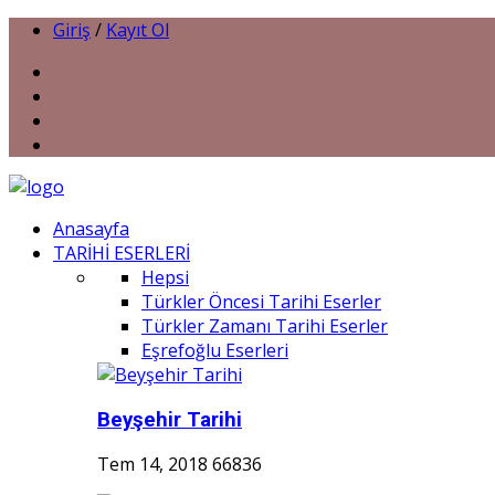
Giriş
/
Kayıt Ol
Anasayfa
TARİHİ ESERLERİ
Hepsi
Türkler Öncesi Tarihi Eserler
Türkler Zamanı Tarihi Eserler
Eşrefoğlu Eserleri
Beyşehir Tarihi
Tem 14, 2018
66836