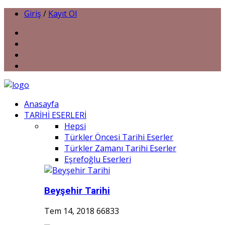
Giriş
/
Kayıt Ol
Anasayfa
TARİHİ ESERLERİ
Hepsi
Türkler Öncesi Tarihi Eserler
Türkler Zamanı Tarihi Eserler
Eşrefoğlu Eserleri
Beyşehir Tarihi
Tem 14, 2018
66833