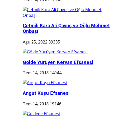
Çetmili Kara Ali Çavuş ve Oğlu Mehmet
Onbaşı
Ağu 25, 2022
39335
Gölde Yürüyen Kervan Efsanesi
Tem 14, 2018
14944
Angut Kuşu Efsanesi
Tem 14, 2018
19146