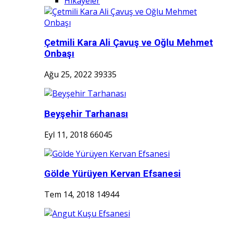
Hikayeler
Çetmili Kara Ali Çavuş ve Oğlu Mehmet
Onbaşı
Ağu 25, 2022
39335
Beyşehir Tarhanası
Eyl 11, 2018
66045
Gölde Yürüyen Kervan Efsanesi
Tem 14, 2018
14944