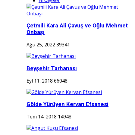
Hikayeler
Çetmili Kara Ali Çavuş ve Oğlu Mehmet
Onbaşı
Ağu 25, 2022
39341
Beyşehir Tarhanası
Eyl 11, 2018
66048
Gölde Yürüyen Kervan Efsanesi
Tem 14, 2018
14948