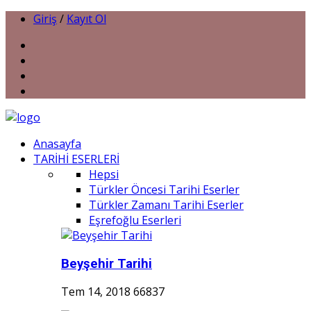
Giriş
/
Kayıt Ol
Anasayfa
TARİHİ ESERLERİ
Hepsi
Türkler Öncesi Tarihi Eserler
Türkler Zamanı Tarihi Eserler
Eşrefoğlu Eserleri
Beyşehir Tarihi
Tem 14, 2018
66837