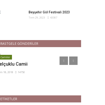
Beyşehir Göl Festivali 2023
Tem 29, 2023
43387
RASTGELE GÖNDERİLER
Camiler
Diğer Doğal Güze
elçuklu Camii
Beyşehir'i
m 18, 2018
14750
Tem 23, 2018
27
ETİKETLER