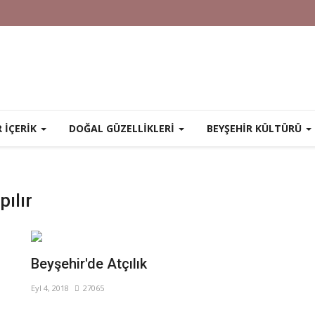
R İÇERİK
DOĞAL GÜZELLİKLERİ
BEYŞEHİR KÜLTÜRÜ
pılır
Beyşehir'de Atçılık
Eyl 4, 2018
27065