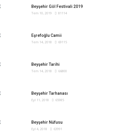
Beyşehir Göl Festivali 2019
Tem 10, 2019
81114
Eşrefoğlu Camii
Tem 14, 2018
69115
Beyşehir Tarihi
Tem 14, 2018
66800
Beyşehir Tarhanası
Eyl 11, 2018
65985
Beyşehir Nüfusu
Eyl 4, 2018
63991