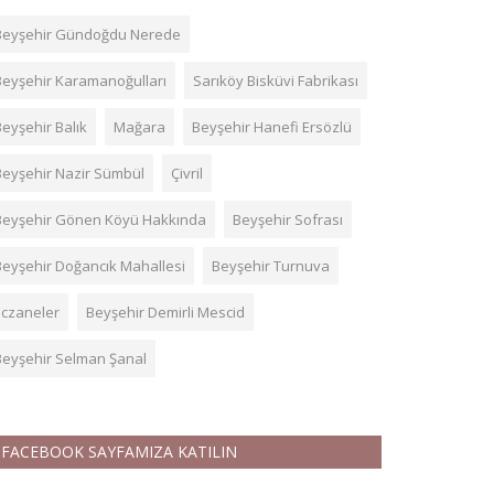
Beyşehir Gündoğdu Nerede
Beyşehir Karamanoğulları
Sarıköy Bisküvi Fabrikası
Beyşehir Balık
Mağara
Beyşehir Hanefi Ersözlü
Beyşehir Nazir Sümbül
Çivril
Beyşehir Gönen Köyü Hakkında
Beyşehir Sofrası
Beyşehir Doğancık Mahallesi
Beyşehir Turnuva
Eczaneler
Beyşehir Demirli Mescid
Beyşehir Selman Şanal
FACEBOOK SAYFAMIZA KATILIN