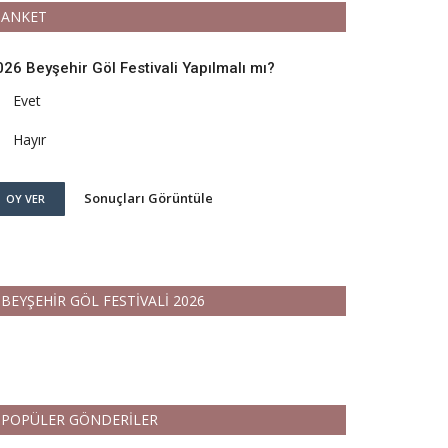
ANKET
026 Beyşehir Göl Festivali Yapılmalı mı?
Evet
Hayır
Sonuçları Görüntüle
OY VER
BEYŞEHİR GÖL FESTİVALİ 2026
POPÜLER GÖNDERİLER