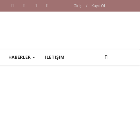
Giriş
/
Kayıt Ol
HABERLER
İLETİŞİM