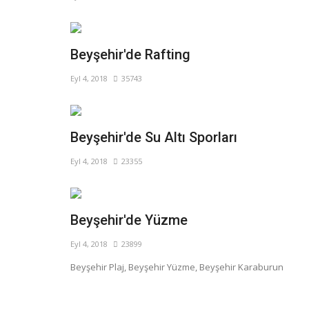
Beyşehir'de Rafting
Eyl 4, 2018
35743
Beyşehir'de Su Altı Sporları
Eyl 4, 2018
23355
Beyşehir'de Yüzme
Eyl 4, 2018
23899
Beyşehir Plaj, Beyşehir Yüzme, Beyşehir Karaburun