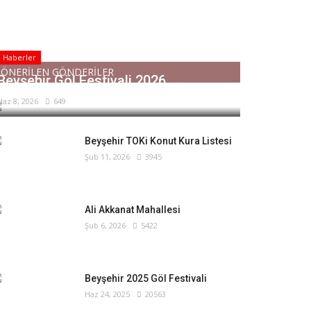
Haberler
ÖNERİLEN GÖNDERİLER
Beyşehir Göl Festivali 2026
Haz 8, 2026
649
Beyşehir TOKi Konut Kura Listesi
Şub 11, 2026
3945
Ali Akkanat Mahallesi
Şub 6, 2026
5422
Beyşehir 2025 Göl Festivali
Haz 24, 2025
20563