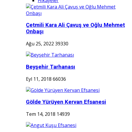
Hikayeler
Çetmili Kara Ali Çavuş ve Oğlu Mehmet
Onbaşı
Ağu 25, 2022
39330
Beyşehir Tarhanası
Eyl 11, 2018
66036
Gölde Yürüyen Kervan Efsanesi
Tem 14, 2018
14939