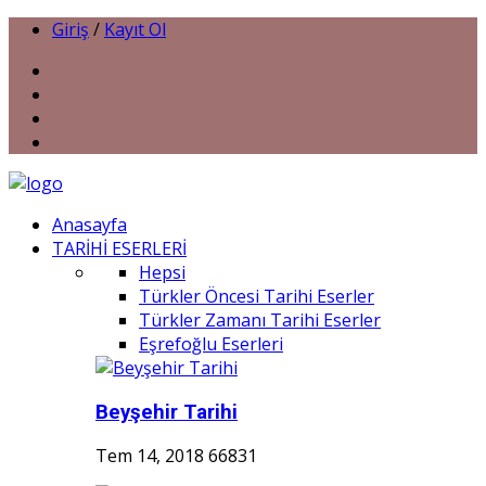
Giriş
/
Kayıt Ol
Anasayfa
TARİHİ ESERLERİ
Hepsi
Türkler Öncesi Tarihi Eserler
Türkler Zamanı Tarihi Eserler
Eşrefoğlu Eserleri
Beyşehir Tarihi
Tem 14, 2018
66831