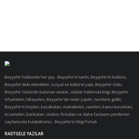
Beyşehir hakkında her şey.. Beyşehir'in tarihi, Beyşehir'in kültürü,
Beyşehir'deki etkinlikler, sosyal ve kültürel yapı, Beyşehir Gölü,
Beyşehir Gölünde bulunan adalar, adalar hakkında bilgi, Beyşehir
efsaneleri, hikayeleri, Beyşehir'de neler yapılır, nerelere gidilir,
Beyşehir'in köyleri, kasabaları, mahalleleri, camileri, kamu kurumları,
eczaneleri, bankaları, otobüs firmaları ve daha fazlasını yenilenen
sayfamızda bulabilirsiniz.. Beyşehir'in Bilgi Portalı
RASTGELE YAZILAR