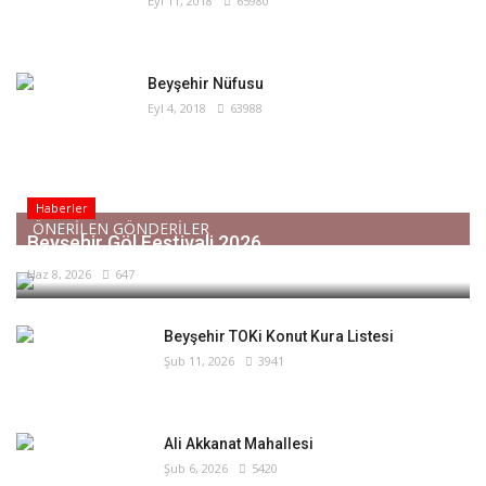
Eyl 11, 2018
65980
Beyşehir Nüfusu
Eyl 4, 2018
63988
Haberler
ÖNERİLEN GÖNDERİLER
Beyşehir Göl Festivali 2026
Haz 8, 2026
647
Beyşehir TOKi Konut Kura Listesi
Şub 11, 2026
3941
Ali Akkanat Mahallesi
Şub 6, 2026
5420