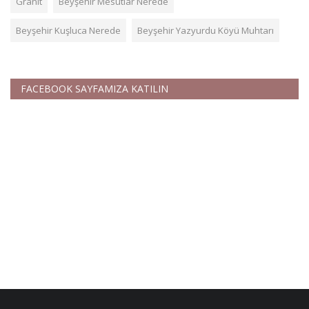
Granit
Beyşehir Mesutlar Nerede
Beyşehir Kuşluca Nerede
Beyşehir Yazyurdu Köyü Muhtarı
FACEBOOK SAYFAMIZA KATILIN