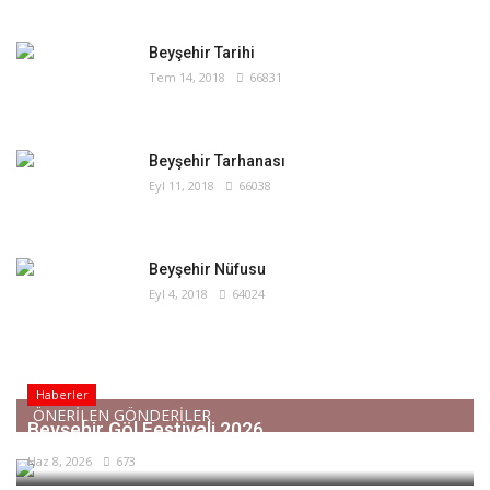
Beyşehir Tarihi
Tem 14, 2018
66831
Beyşehir Tarhanası
Eyl 11, 2018
66038
Beyşehir Nüfusu
Eyl 4, 2018
64024
Haberler
ÖNERİLEN GÖNDERİLER
Beyşehir Göl Festivali 2026
Haz 8, 2026
673