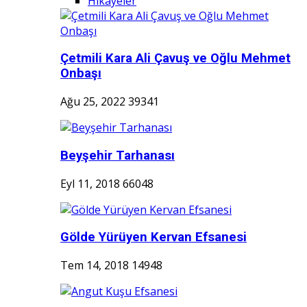
Hikayeler
Çetmili Kara Ali Çavuş ve Oğlu Mehmet
Onbaşı
Ağu 25, 2022
39341
Beyşehir Tarhanası
Eyl 11, 2018
66048
Gölde Yürüyen Kervan Efsanesi
Tem 14, 2018
14948