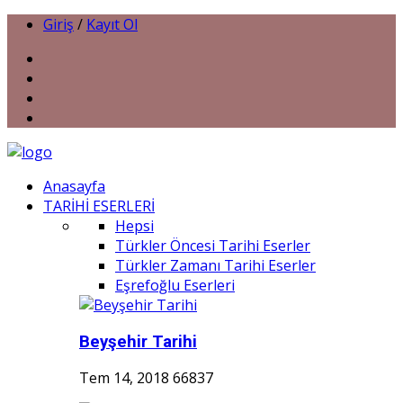
Giriş
/
Kayıt Ol
Anasayfa
TARİHİ ESERLERİ
Hepsi
Türkler Öncesi Tarihi Eserler
Türkler Zamanı Tarihi Eserler
Eşrefoğlu Eserleri
Beyşehir Tarihi
Tem 14, 2018
66837