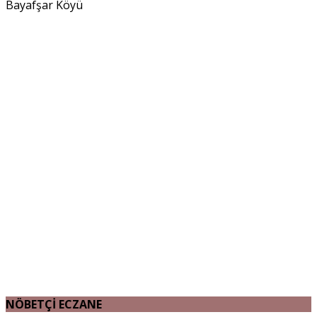
Bayafşar Köyü
NÖBETÇİ ECZANE