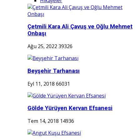
Hikayeler
Çetmili Kara Ali Çavuş ve Oğlu Mehmet
Onbaşı
Ağu 25, 2022
39326
Beyşehir Tarhanası
Eyl 11, 2018
66031
Gölde Yürüyen Kervan Efsanesi
Tem 14, 2018
14936