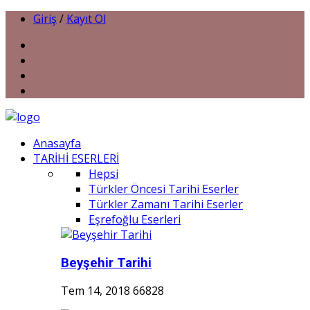
Giriş
/
Kayıt Ol
Anasayfa
TARİHİ ESERLERİ
Hepsi
Türkler Öncesi Tarihi Eserler
Türkler Zamanı Tarihi Eserler
Eşrefoğlu Eserleri
Beyşehir Tarihi
Tem 14, 2018
66828