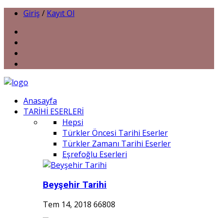
Giriş
/
Kayıt Ol
Anasayfa
TARİHİ ESERLERİ
Hepsi
Türkler Öncesi Tarihi Eserler
Türkler Zamanı Tarihi Eserler
Eşrefoğlu Eserleri
Beyşehir Tarihi
Tem 14, 2018
66808