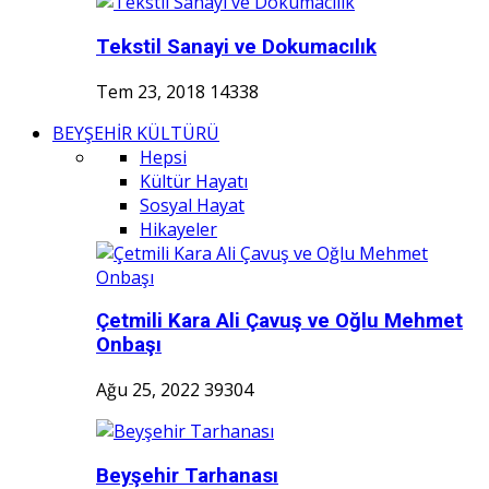
Tekstil Sanayi ve Dokumacılık
Tem 23, 2018
14338
BEYŞEHİR KÜLTÜRÜ
Hepsi
Kültür Hayatı
Sosyal Hayat
Hikayeler
Çetmili Kara Ali Çavuş ve Oğlu Mehmet
Onbaşı
Ağu 25, 2022
39304
Beyşehir Tarhanası