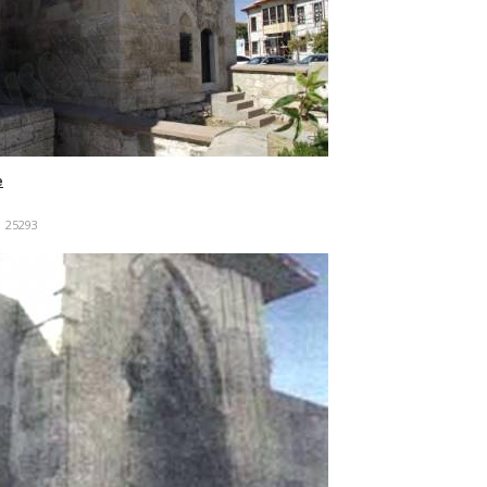
e
25293