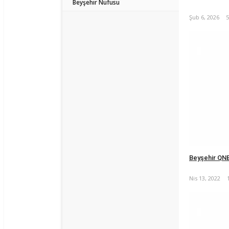
Beyşehir Nüfusu
Şub 6, 2026
5
Beyşehir QNB
Nis 13, 2022