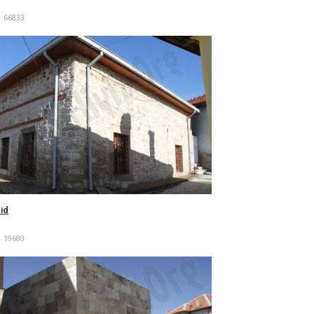
66833
id
19680