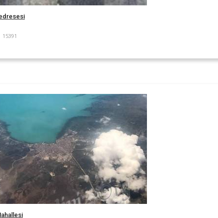
edresesi
15391
ahallesi