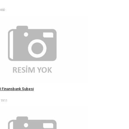
460
 Finansbank Şubesi
11911