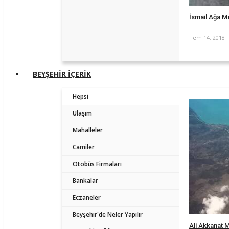
İsmail Ağa M
Tem 14, 2018
BEYŞEHİR İÇERİK
Hepsi
Ulaşım
Mahalleler
Camiler
Otobüs Firmaları
Bankalar
Eczaneler
Beyşehir'de Neler Yapılır
Ali Akkanat M