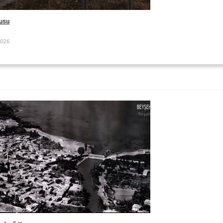
usu
4026