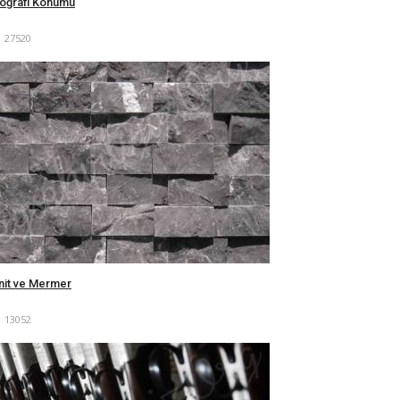
Coğrafi Konumu
27520
nit ve Mermer
13052