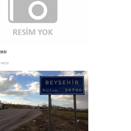
nesi
14059