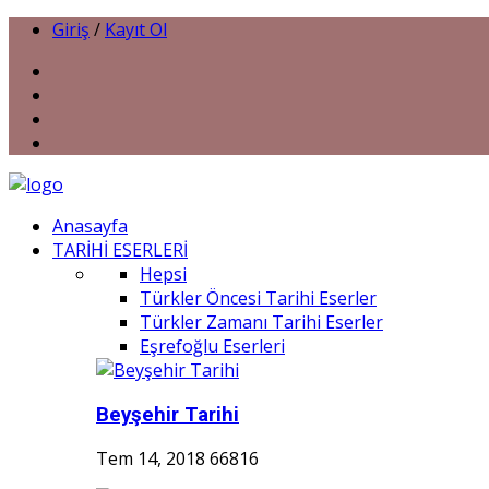
Giriş
/
Kayıt Ol
Anasayfa
TARİHİ ESERLERİ
Hepsi
Türkler Öncesi Tarihi Eserler
Türkler Zamanı Tarihi Eserler
Eşrefoğlu Eserleri
Beyşehir Tarihi
Tem 14, 2018
66816