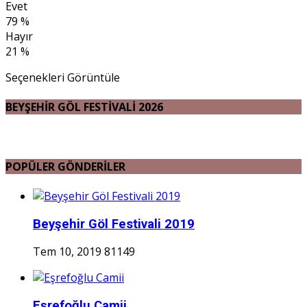
Evet
79 %
Hayır
21 %
Seçenekleri Görüntüle
BEYŞEHİR GÖL FESTİVALİ 2026
POPÜLER GÖNDERİLER
Beyşehir Göl Festivali 2019
Tem 10, 2019
81149
Eşrefoğlu Camii