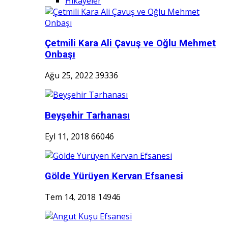
Hikayeler
Çetmili Kara Ali Çavuş ve Oğlu Mehmet
Onbaşı
Ağu 25, 2022
39336
Beyşehir Tarhanası
Eyl 11, 2018
66046
Gölde Yürüyen Kervan Efsanesi
Tem 14, 2018
14946