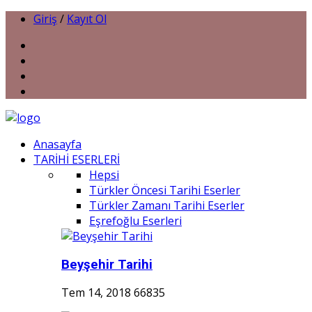
Giriş
/
Kayıt Ol
Anasayfa
TARİHİ ESERLERİ
Hepsi
Türkler Öncesi Tarihi Eserler
Türkler Zamanı Tarihi Eserler
Eşrefoğlu Eserleri
Beyşehir Tarihi
Tem 14, 2018
66835