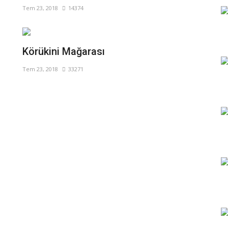
Tem 23, 2018
14374
Körükini Mağarası
Tem 23, 2018
33271