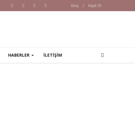
Giriş
/
Kayıt Ol
HABERLER
İLETİŞİM