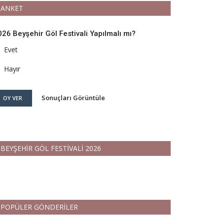
ANKET
026 Beyşehir Göl Festivali Yapılmalı mı?
Evet
Hayır
Sonuçları Görüntüle
OY VER
BEYŞEHİR GÖL FESTİVALİ 2026
POPÜLER GÖNDERİLER