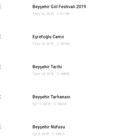
Beyşehir Göl Festivali 2019
Tem 10, 2019
81144
Eşrefoğlu Camii
Tem 14, 2018
69144
Beyşehir Tarihi
Tem 14, 2018
66830
Beyşehir Tarhanası
Eyl 11, 2018
66036
Beyşehir Nüfusu
Eyl 4, 2018
64023