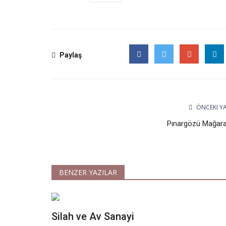
Paylaş
Facebook
Twitter
Google
ÖNCEKI YA
Pınargözü Mağara
BENZER YAZILAR
Silah ve Av Sanayi