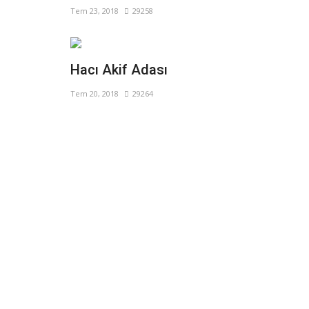
Tem 23, 2018
29258
Hacı Akif Adası
Tem 20, 2018
29264