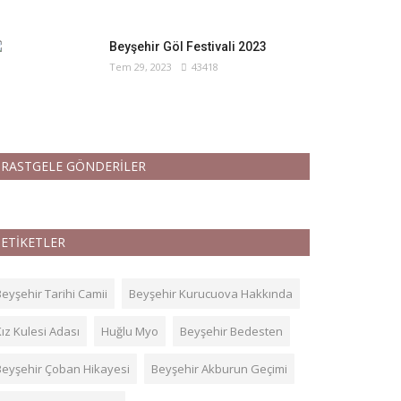
Beyşehir Göl Festivali 2023
Tem 29, 2023
43418
RASTGELE GÖNDERİLER
ETİKETLER
eyşehir Tarihi Camii
Beyşehir Kurucuova Hakkında
ız Kulesi Adası
Huğlu Myo
Beyşehir Bedesten
Beyşehir Çoban Hikayesi
Beyşehir Akburun Geçimi