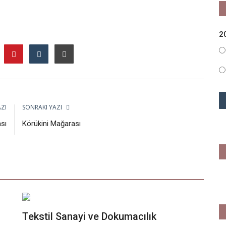
2
ZI
SONRAKI YAZI
sı
Körükini Mağarası
Tekstil Sanayi ve Dokumacılık