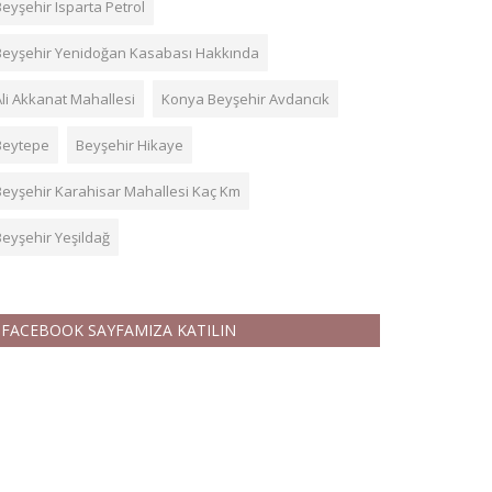
eyşehir Isparta Petrol
Beyşehir Yenidoğan Kasabası Hakkında
Ali Akkanat Mahallesi
Konya Beyşehir Avdancık
Beytepe
Beyşehir Hikaye
Beyşehir Karahisar Mahallesi Kaç Km
Beyşehir Yeşildağ
FACEBOOK SAYFAMIZA KATILIN