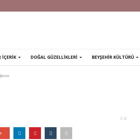
R İÇERİK
DOĞAL GÜZELLİKLERİ
BEYŞEHİR KÜLTÜRÜ
ğarası
0
e