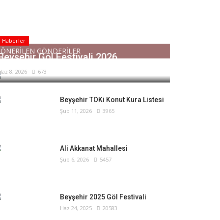
Haberler
ÖNERİLEN GÖNDERİLER
Beyşehir Göl Festivali 2026
Haz 8, 2026
673
Beyşehir TOKi Konut Kura Listesi
Şub 11, 2026
3965
Ali Akkanat Mahallesi
Şub 6, 2026
5457
Beyşehir 2025 Göl Festivali
Haz 24, 2025
20583