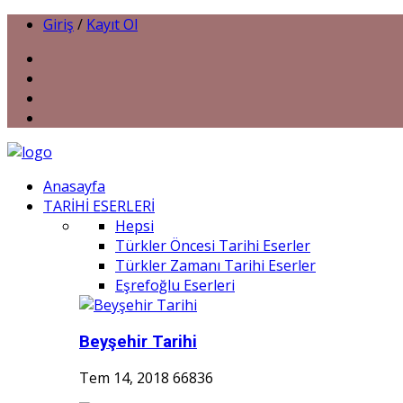
Giriş
/
Kayıt Ol
Anasayfa
TARİHİ ESERLERİ
Hepsi
Türkler Öncesi Tarihi Eserler
Türkler Zamanı Tarihi Eserler
Eşrefoğlu Eserleri
Beyşehir Tarihi
Tem 14, 2018
66836