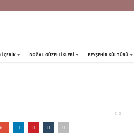
R İÇERİK
DOĞAL GÜZELLİKLERİ
BEYŞEHİR KÜLTÜRÜ
0
e