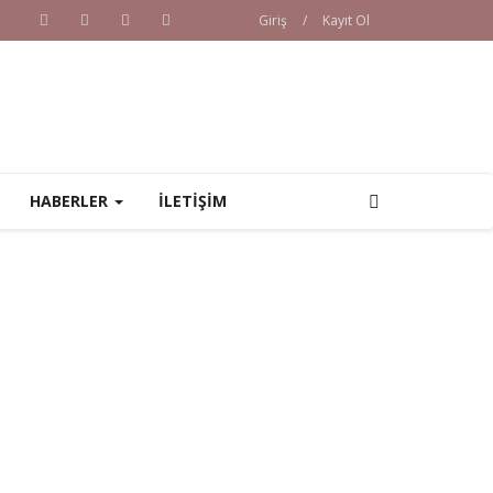
Giriş
/
Kayıt Ol
HABERLER
İLETİŞİM