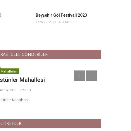
Beyşehir Göl Festivali 2023
Tem 29, 2023
43418
RASTGELE GÖNDERİLER
Mahalleler
Mağaralarımız
stünler Mahallesi
Balatini Ma
m 16, 2018
22863
Tem 23, 2018
38
tünler Kasabası
ETİKETLER