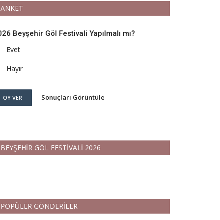
ANKET
026 Beyşehir Göl Festivali Yapılmalı mı?
Evet
Hayır
Sonuçları Görüntüle
OY VER
BEYŞEHİR GÖL FESTİVALİ 2026
POPÜLER GÖNDERİLER