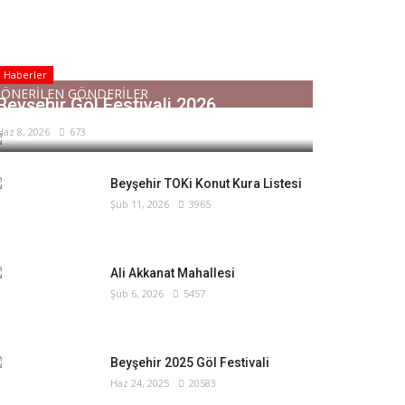
Haberler
ÖNERİLEN GÖNDERİLER
Beyşehir Göl Festivali 2026
Haz 8, 2026
673
Beyşehir TOKi Konut Kura Listesi
Şub 11, 2026
3965
Ali Akkanat Mahallesi
Şub 6, 2026
5457
Beyşehir 2025 Göl Festivali
Haz 24, 2025
20583