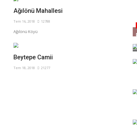
Ağılönü Mahallesi
Tem 16, 2018
12788
Ağılönü Köyü
Beytepe Camii
Tem 18, 2018
21277