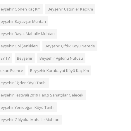
Beyşehir Gönen Kaç Km
Beyşehir Üstünler Kaç Km
Beyşehir Bayavşar Muhtarı
Beyşehir Bayat Mahalle Muhtarı
eyşehir Göl Şenlikleri
Beyşehir Çiftlik Köyü Nerede
BEY TV
Beyşehir
Beyşehir Ağılönü Nüfusu
Yukarı Esence
Beyşehir Karabayat Köyü Kaç Km
eyşehir Eğirler Köyü Tarihi
Beyşehir Festivali 2019 Hangi Sanatçılar Gelecek
Beyşehir Yenidoğan Köyü Tarihi
Beyşehir Gölyaka Mahalle Muhtarı