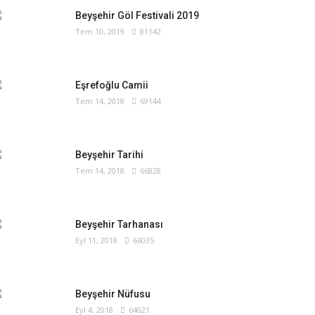
Beyşehir Göl Festivali 2019
Tem 10, 2019
81142
Eşrefoğlu Camii
Tem 14, 2018
69144
Beyşehir Tarihi
Tem 14, 2018
66828
Beyşehir Tarhanası
Eyl 11, 2018
66035
Beyşehir Nüfusu
Eyl 4, 2018
64021