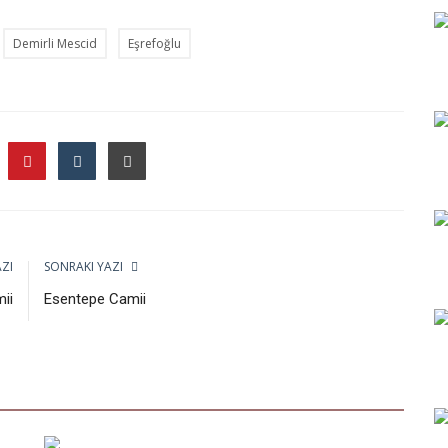
Demirli Mescid
Eşrefoğlu
ZI
SONRAKI YAZI
ii
Esentepe Camii