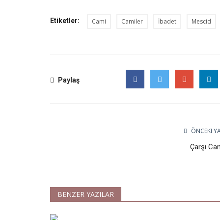
Etiketler:
Cami
Camiler
İbadet
Mescid
Paylaş
Facebook
Twitter
Google
ÖNCEKI YA
Çarşı Cam
BENZER YAZILAR