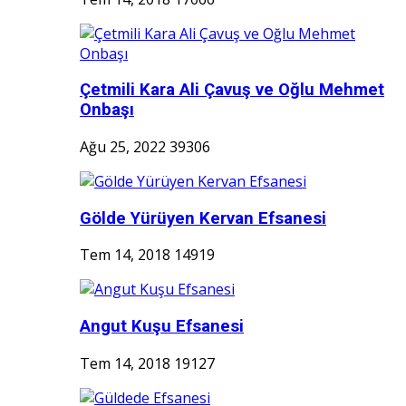
Çetmili Kara Ali Çavuş ve Oğlu Mehmet
Onbaşı
Ağu 25, 2022
39306
Gölde Yürüyen Kervan Efsanesi
Tem 14, 2018
14919
Angut Kuşu Efsanesi
Tem 14, 2018
19127