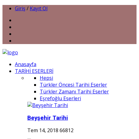
Giriş
/
Kayıt Ol
Anasayfa
TARİHİ ESERLERİ
Hepsi
Türkler Öncesi Tarihi Eserler
Türkler Zamanı Tarihi Eserler
Eşrefoğlu Eserleri
Beyşehir Tarihi
Tem 14, 2018
66812