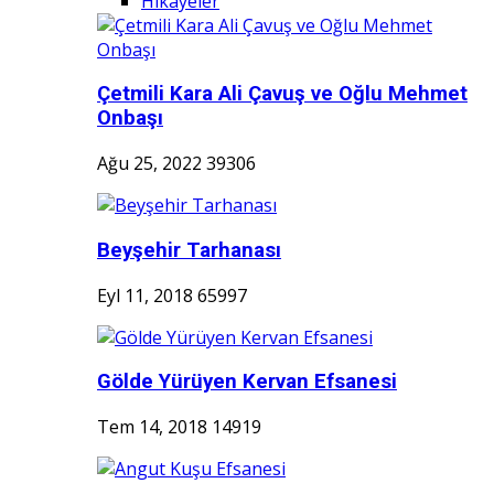
Hikayeler
Çetmili Kara Ali Çavuş ve Oğlu Mehmet
Onbaşı
Ağu 25, 2022
39306
Beyşehir Tarhanası
Eyl 11, 2018
65997
Gölde Yürüyen Kervan Efsanesi
Tem 14, 2018
14919