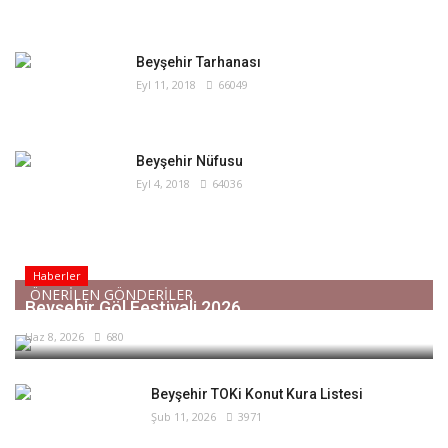
Beyşehir Tarhanası
Eyl 11, 2018
66049
Beyşehir Nüfusu
Eyl 4, 2018
64036
Haberler
ÖNERİLEN GÖNDERİLER
Beyşehir Göl Festivali 2026
Haz 8, 2026
680
Beyşehir TOKi Konut Kura Listesi
Şub 11, 2026
3971