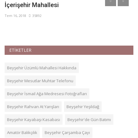
İçerişehir Mahallesi
C
Tem 16, 2018
35892
Ağ
ETİKETLER
Beyşehir Üzümlü Mahallesi Hakkında
Beyşehir Mesutlar Muhtar Telefonu
Beyşehir İsmail Ağa Medresesi Fotoğrafları
Beyşehir Rahvan At Yarışları
Beyşehir Yeşildağ
Beyşehir Kayabaşı Kasabası
Beyşehir'de Gün Batımı
Amatör Balıkçılık
Beyşehir Çarşamba Çayı