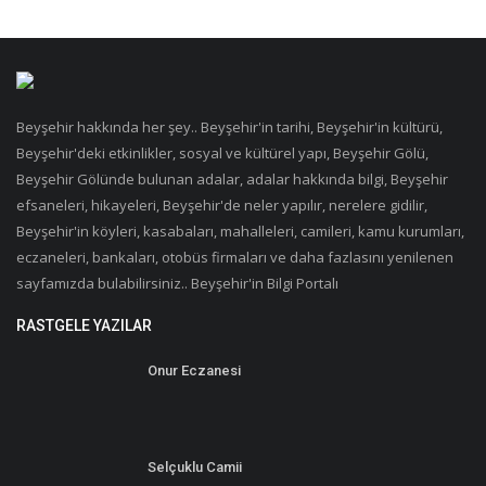
Beyşehir hakkında her şey.. Beyşehir'in tarihi, Beyşehir'in kültürü,
Beyşehir'deki etkinlikler, sosyal ve kültürel yapı, Beyşehir Gölü,
Beyşehir Gölünde bulunan adalar, adalar hakkında bilgi, Beyşehir
efsaneleri, hikayeleri, Beyşehir'de neler yapılır, nerelere gidilir,
Beyşehir'in köyleri, kasabaları, mahalleleri, camileri, kamu kurumları,
eczaneleri, bankaları, otobüs firmaları ve daha fazlasını yenilenen
sayfamızda bulabilirsiniz.. Beyşehir'in Bilgi Portalı
RASTGELE YAZILAR
Onur Eczanesi
Selçuklu Camii