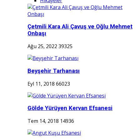
Hikayeler
Çetmili Kara Ali Çavuş ve Oğlu Mehmet
Onbaşı
Ağu 25, 2022
39325
Beyşehir Tarhanası
Eyl 11, 2018
66023
Gölde Yürüyen Kervan Efsanesi
Tem 14, 2018
14936