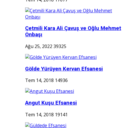
Çetmili Kara Ali Çavuş ve Oğlu Mehmet
Onbaşı
Ağu 25, 2022
39325
Gölde Yürüyen Kervan Efsanesi
Tem 14, 2018
14936
Angut Kuşu Efsanesi
Tem 14, 2018
19141