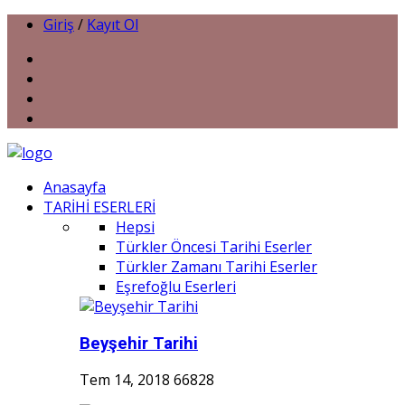
Giriş
/
Kayıt Ol
Anasayfa
TARİHİ ESERLERİ
Hepsi
Türkler Öncesi Tarihi Eserler
Türkler Zamanı Tarihi Eserler
Eşrefoğlu Eserleri
Beyşehir Tarihi
Tem 14, 2018
66828