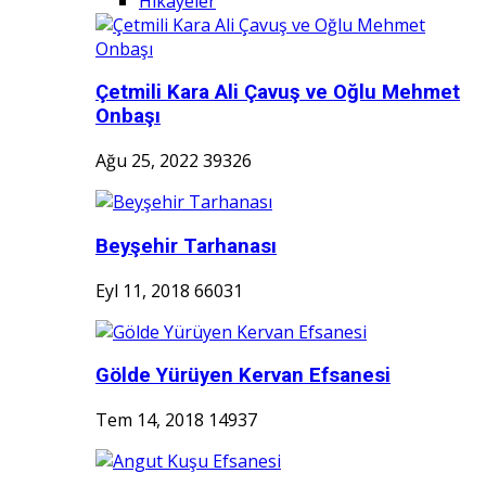
Hikayeler
Çetmili Kara Ali Çavuş ve Oğlu Mehmet
Onbaşı
Ağu 25, 2022
39326
Beyşehir Tarhanası
Eyl 11, 2018
66031
Gölde Yürüyen Kervan Efsanesi
Tem 14, 2018
14937