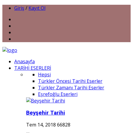
Giriş
/
Kayıt Ol
Anasayfa
TARİHİ ESERLERİ
Hepsi
Türkler Öncesi Tarihi Eserler
Türkler Zamanı Tarihi Eserler
Eşrefoğlu Eserleri
Beyşehir Tarihi
Tem 14, 2018
66828