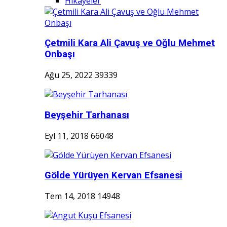
Hikayeler
Çetmili Kara Ali Çavuş ve Oğlu Mehmet
Onbaşı
Ağu 25, 2022
39339
Beyşehir Tarhanası
Eyl 11, 2018
66048
Gölde Yürüyen Kervan Efsanesi
Tem 14, 2018
14948