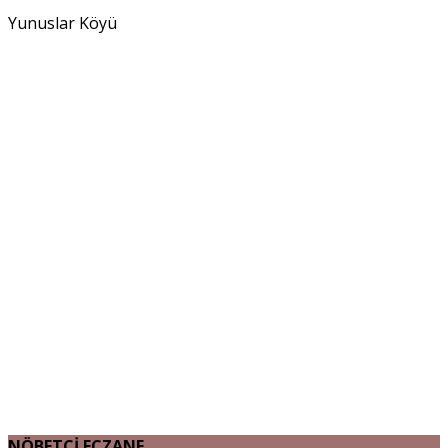
Yunuslar Köyü
NÖBETÇİ ECZANE