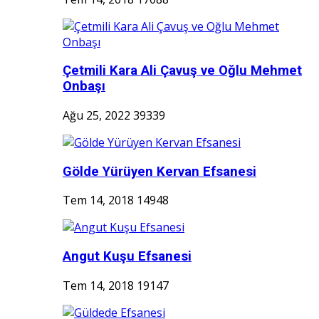
Çetmili Kara Ali Çavuş ve Oğlu Mehmet
Onbaşı
Ağu 25, 2022
39339
Gölde Yürüyen Kervan Efsanesi
Tem 14, 2018
14948
Angut Kuşu Efsanesi
Tem 14, 2018
19147