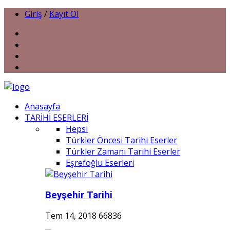
Giriş
/
Kayıt Ol
Anasayfa
TARİHİ ESERLERİ
Hepsi
Türkler Öncesi Tarihi Eserler
Türkler Zamanı Tarihi Eserler
Eşrefoğlu Eserleri
Beyşehir Tarihi
Tem 14, 2018
66836