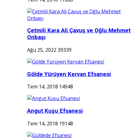
Çetmili Kara Ali Çavuş ve Oğlu Mehmet
Onbaşı
Ağu 25, 2022
39339
Gölde Yürüyen Kervan Efsanesi
Tem 14, 2018
14948
Angut Kuşu Efsanesi
Tem 14, 2018
19148