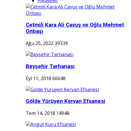
Hikayeler
Çetmili Kara Ali Çavuş ve Oğlu Mehmet
Onbaşı
Ağu 25, 2022
39339
Beyşehir Tarhanası
Eyl 11, 2018
66048
Gölde Yürüyen Kervan Efsanesi
Tem 14, 2018
14948