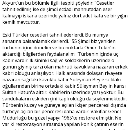
Akyurt'un bu bölümle ilgili tespiti şöyledir: "Cesetler
tahnit edilmiş ise de şimdi ecdadı mahnutadan eser
kalmayıp iskana üzerinde yalnız dört adet kafa ve bir yığın
kemik mevcuttur.
Eski Türkler cesetleri tahnit ederlerdi. Bu mumya
sanatına balsanlamak derlerdi." 55 Şimdi biz yeniden
türbenin içine dönelim ve bu noktada Ömer Tekin'in
aktardığı bilgilerden faydalanalım: 'Türbenin içinde üç
kabir vardır. İkisininki sağ ve soldakilerin üzerinde o
günün giyiniş tarzı olan mahruti kavuklara nazaran erkek
kabri olduğu anlaşılıyor. Halk arasında dolaşan rivayete
nazaran sağdaki kavuklu kabir Süleyman Bey'e soldaki
oğullarından birine ortadaki kabir Süleyman Bey'in karısı
Sultan Hatun'a aittir. Kabirlerin üzerinde yazı yoktur. Bu
sandukaların eskiden çini kaplı olduğu da söylenmektedir.
Türbenin kuzey ve güneye açılan ikişer penceresi dışında
türbeye açılan bir penceresi daha vardır. Vakıflar Genel
Müdürlüğü bu güzel yapıyı 1965'te restore etmiştir. Ne
var ki restorasyon sırasında yapılan konik çatının eserin