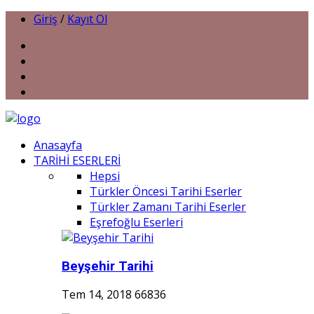
Giriş
/
Kayıt Ol
Anasayfa
TARİHİ ESERLERİ
Hepsi
Türkler Öncesi Tarihi Eserler
Türkler Zamanı Tarihi Eserler
Eşrefoğlu Eserleri
Beyşehir Tarihi
Tem 14, 2018
66836