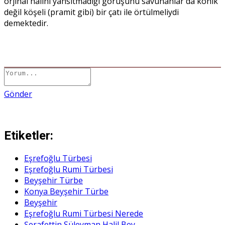
orjinal halini yansıtmadığı görüşünü savunanlar da konik
değil köşeli (pramit gibi) bir çatı ile örtülmeliydi
demektedir.
Gönder
Etiketler:
Eşrefoğlu Türbesi
Eşrefoğlu Rumi Türbesi
Beyşehir Türbe
Konya Beyşehir Türbe
Beyşehir
Eşrefoğlu Rumi Türbesi Nerede
Şerafettin Süleyman Halil Bey