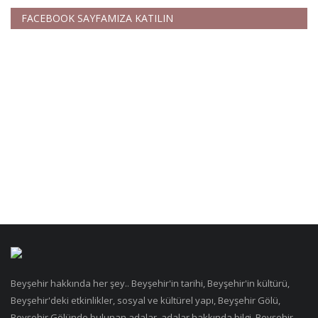
FACEBOOK SAYFAMIZA KATILIN
Beyşehir hakkında her şey.. Beyşehir'in tarihi, Beyşehir'in kültürü,
Beyşehir'deki etkinlikler, sosyal ve kültürel yapı, Beyşehir Gölü,
Beyşehir Gölünde bulunan adalar, adalar hakkında bilgi, Beyşehir