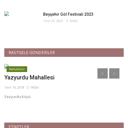
Beyşehir Göl Festivali 2023
Tem 29, 2023
43422
RASTGELE GÖNDERİLER
Mahalleler
Yazyurdu Mahallesi
H
Tem 16, 2018
14555
Te
Yazyurdu Köyü
Hü
ETİKETLER