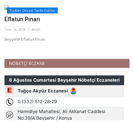
Türkler Öncesi Tarihi Eserler
Eflatun Pınarı
Tem 14, 2018
49629
Beyşehir Eflatun Pınarı
NÖBETÇİ ECZANE