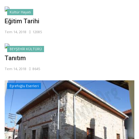
Kültür Hayatı
Eğitim Tarihi
Tem 14, 2018
12085
BEYŞEHİR KÜLTÜRÜ
Tanıtım
Tem 14, 2018
8645
Eşrefoğlu Eserleri