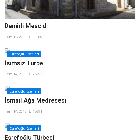
Demirli Mescid
Tem 14, 2018
19680
Eşrefoğlu Eserleri
İsimsiz Türbe
Tem 14, 2018
25293
Eşrefoğlu Eserleri
İsmail Ağa Medresesi
Tem 14, 2018
15391
Eşrefoğlu Eserleri
Eşrefoğlu Türbesi