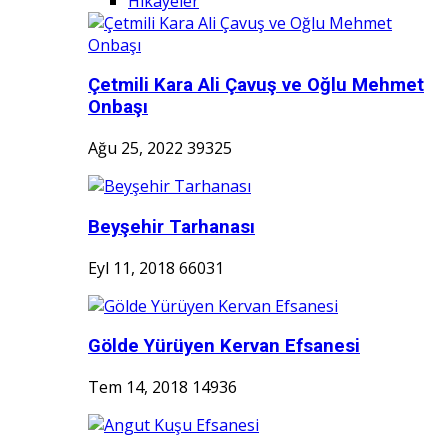
Hikayeler
Çetmili Kara Ali Çavuş ve Oğlu Mehmet
Onbaşı
Ağu 25, 2022
39325
Beyşehir Tarhanası
Eyl 11, 2018
66031
Gölde Yürüyen Kervan Efsanesi
Tem 14, 2018
14936