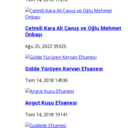
Çetmili Kara Ali Çavuş ve Oğlu Mehmet
Onbaşı
Ağu 25, 2022
39325
Gölde Yürüyen Kervan Efsanesi
Tem 14, 2018
14936
Angut Kuşu Efsanesi
Tem 14, 2018
19141