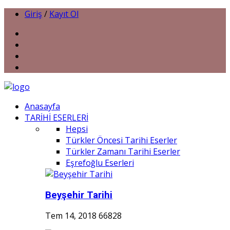
Giriş
/
Kayıt Ol
Anasayfa
TARİHİ ESERLERİ
Hepsi
Türkler Öncesi Tarihi Eserler
Türkler Zamanı Tarihi Eserler
Eşrefoğlu Eserleri
Beyşehir Tarihi
Tem 14, 2018
66828