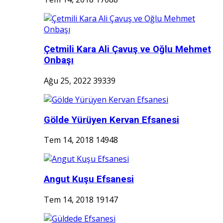
Çetmili Kara Ali Çavuş ve Oğlu Mehmet
Onbaşı
Ağu 25, 2022
39339
Gölde Yürüyen Kervan Efsanesi
Tem 14, 2018
14948
Angut Kuşu Efsanesi
Tem 14, 2018
19147