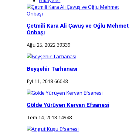
Hikayeler
Çetmili Kara Ali Çavuş ve Oğlu Mehmet
Onbaşı
Ağu 25, 2022
39339
Beyşehir Tarhanası
Eyl 11, 2018
66048
Gölde Yürüyen Kervan Efsanesi
Tem 14, 2018
14948