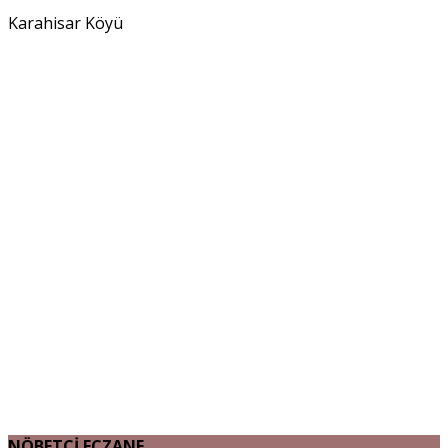
Karahisar Köyü
NÖBETÇİ ECZANE