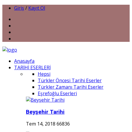
Giriş
/
Kayıt Ol
Anasayfa
TARİHİ ESERLERİ
Hepsi
Türkler Öncesi Tarihi Eserler
Türkler Zamanı Tarihi Eserler
Eşrefoğlu Eserleri
Beyşehir Tarihi
Tem 14, 2018
66836