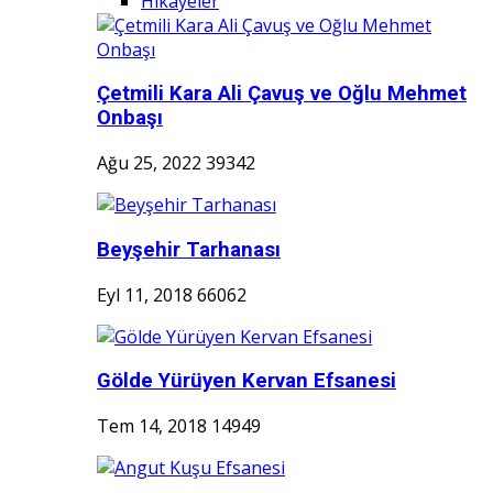
Hikayeler
Çetmili Kara Ali Çavuş ve Oğlu Mehmet
Onbaşı
Ağu 25, 2022
39342
Beyşehir Tarhanası
Eyl 11, 2018
66062
Gölde Yürüyen Kervan Efsanesi
Tem 14, 2018
14949