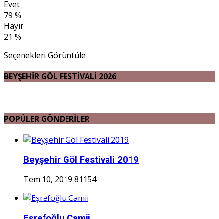
Evet
79 %
Hayır
21 %
Seçenekleri Görüntüle
BEYŞEHİR GÖL FESTİVALİ 2026
POPÜLER GÖNDERİLER
Beyşehir Göl Festivali 2019
Tem 10, 2019
81154
Eşrefoğlu Camii