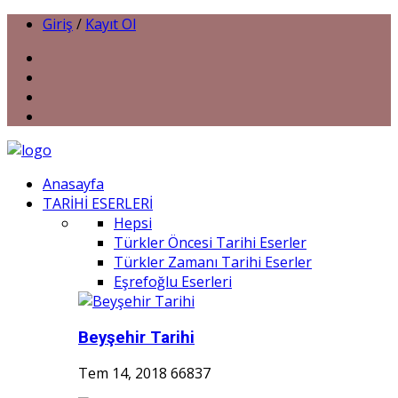
Giriş
/
Kayıt Ol
Anasayfa
TARİHİ ESERLERİ
Hepsi
Türkler Öncesi Tarihi Eserler
Türkler Zamanı Tarihi Eserler
Eşrefoğlu Eserleri
Beyşehir Tarihi
Tem 14, 2018
66837