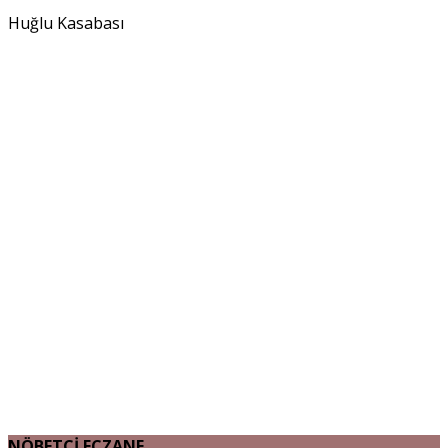
Huğlu Kasabası
NÖBETÇİ ECZANE