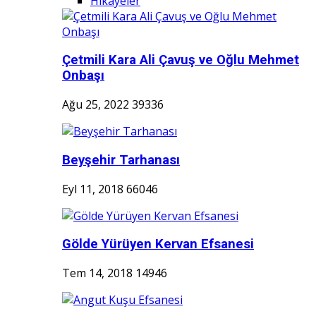
Hikayeler
Çetmili Kara Ali Çavuş ve Oğlu Mehmet
Onbaşı
Ağu 25, 2022
39336
Beyşehir Tarhanası
Eyl 11, 2018
66046
Gölde Yürüyen Kervan Efsanesi
Tem 14, 2018
14946