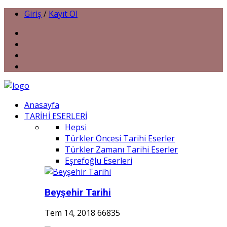
Giriş
/
Kayıt Ol
Anasayfa
TARİHİ ESERLERİ
Hepsi
Türkler Öncesi Tarihi Eserler
Türkler Zamanı Tarihi Eserler
Eşrefoğlu Eserleri
Beyşehir Tarihi
Tem 14, 2018
66835