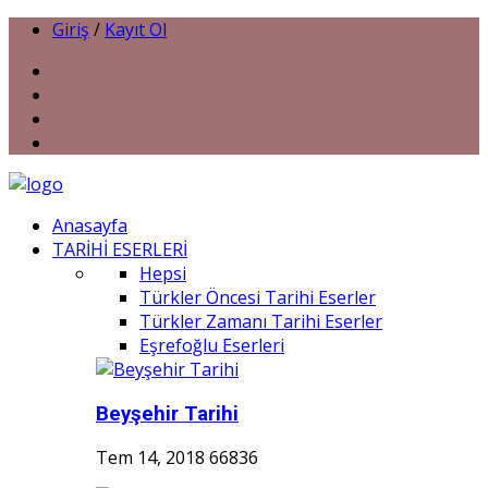
Giriş
/
Kayıt Ol
Anasayfa
TARİHİ ESERLERİ
Hepsi
Türkler Öncesi Tarihi Eserler
Türkler Zamanı Tarihi Eserler
Eşrefoğlu Eserleri
Beyşehir Tarihi
Tem 14, 2018
66836