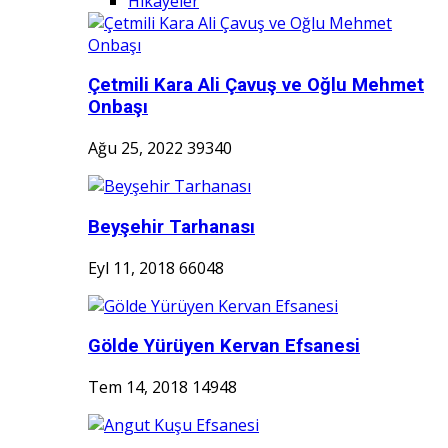
Hikayeler
Çetmili Kara Ali Çavuş ve Oğlu Mehmet
Onbaşı
Ağu 25, 2022
39340
Beyşehir Tarhanası
Eyl 11, 2018
66048
Gölde Yürüyen Kervan Efsanesi
Tem 14, 2018
14948