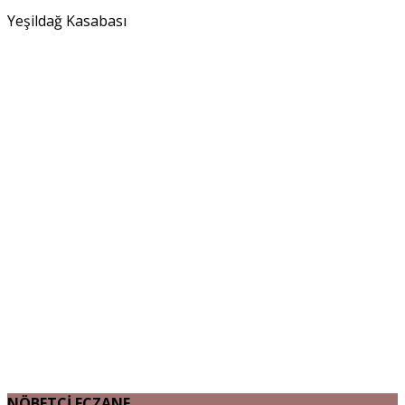
Yeşildağ Kasabası
NÖBETÇİ ECZANE