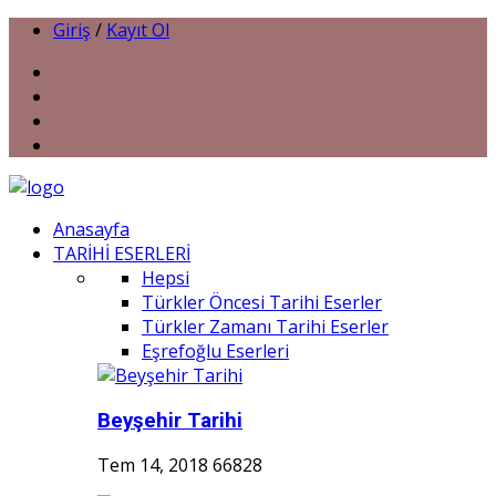
Giriş
/
Kayıt Ol
Anasayfa
TARİHİ ESERLERİ
Hepsi
Türkler Öncesi Tarihi Eserler
Türkler Zamanı Tarihi Eserler
Eşrefoğlu Eserleri
Beyşehir Tarihi
Tem 14, 2018
66828