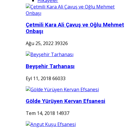
Hikayeler
Çetmili Kara Ali Çavuş ve Oğlu Mehmet
Onbaşı
Ağu 25, 2022
39326
Beyşehir Tarhanası
Eyl 11, 2018
66033
Gölde Yürüyen Kervan Efsanesi
Tem 14, 2018
14937