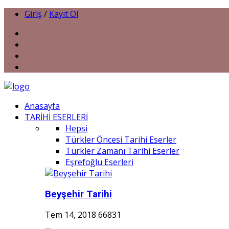
Giriş
/
Kayıt Ol
Anasayfa
TARİHİ ESERLERİ
Hepsi
Türkler Öncesi Tarihi Eserler
Türkler Zamanı Tarihi Eserler
Eşrefoğlu Eserleri
Beyşehir Tarihi
Tem 14, 2018
66831