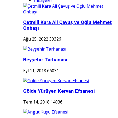
Hikayeler
Çetmili Kara Ali Çavuş ve Oğlu Mehmet
Onbaşı
Ağu 25, 2022
39326
Beyşehir Tarhanası
Eyl 11, 2018
66031
Gölde Yürüyen Kervan Efsanesi
Tem 14, 2018
14936