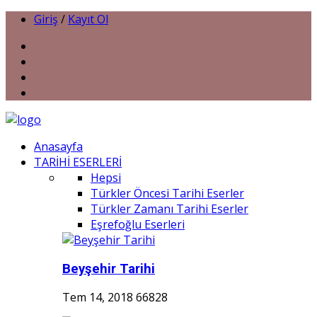
Giriş
/
Kayıt Ol
Anasayfa
TARİHİ ESERLERİ
Hepsi
Türkler Öncesi Tarihi Eserler
Türkler Zamanı Tarihi Eserler
Eşrefoğlu Eserleri
Beyşehir Tarihi
Tem 14, 2018
66828