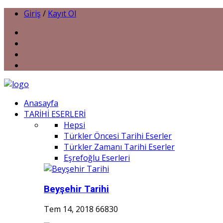
Giriş
/
Kayıt Ol
Anasayfa
TARİHİ ESERLERİ
Hepsi
Türkler Öncesi Tarihi Eserler
Türkler Zamanı Tarihi Eserler
Eşrefoğlu Eserleri
Beyşehir Tarihi
Tem 14, 2018
66830