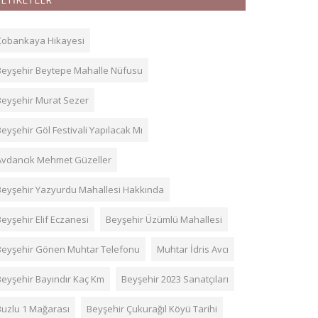
Çobankaya Hikayesi
Beyşehir Beytepe Mahalle Nüfusu
Beyşehir Murat Sezer
eyşehir Göl Festivali Yapılacak Mı
Avdancık Mehmet Güzeller
Beyşehir Yazyurdu Mahallesi Hakkında
eyşehir Elif Eczanesi
Beyşehir Üzümlü Mahallesi
Beyşehir Gönen Muhtar Telefonu
Muhtar İdris Avcı
Beyşehir Bayındır Kaç Km
Beyşehir 2023 Sanatçıları
Buzlu 1 Mağarası
Beyşehir Çukurağıl Köyü Tarihi