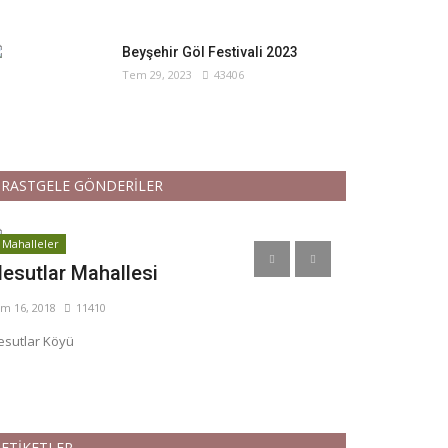
Beyşehir Göl Festivali 2023
Tem 29, 2023
43406
RASTGELE GÖNDERİLER
Mahalleler
Camiler
esutlar Mahallesi
Mevlana Ca
m 16, 2018
11410
Tem 18, 2018
17
sutlar Köyü
ETİKETLER