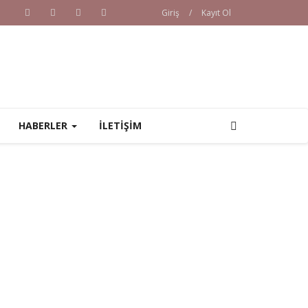
Giriş
/
Kayıt Ol
HABERLER
İLETİŞİM