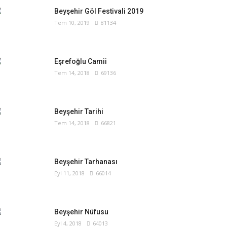
Beyşehir Göl Festivali 2019
Tem 10, 2019
81134
Eşrefoğlu Camii
Tem 14, 2018
69136
Beyşehir Tarihi
Tem 14, 2018
66821
Beyşehir Tarhanası
Eyl 11, 2018
66014
Beyşehir Nüfusu
Eyl 4, 2018
64013