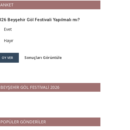
ANKET
026 Beyşehir Göl Festivali Yapılmalı mı?
Evet
Hayır
Sonuçları Görüntüle
OY VER
BEYŞEHİR GÖL FESTİVALİ 2026
POPÜLER GÖNDERİLER