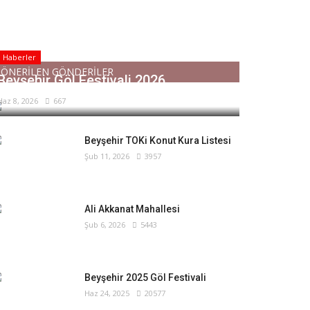
Haberler
ÖNERİLEN GÖNDERİLER
Beyşehir Göl Festivali 2026
Haz 8, 2026
667
Beyşehir TOKi Konut Kura Listesi
Şub 11, 2026
3957
Ali Akkanat Mahallesi
Şub 6, 2026
5443
Beyşehir 2025 Göl Festivali
Haz 24, 2025
20577