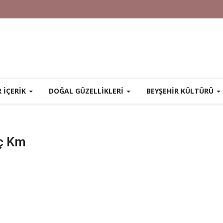
R İÇERİK
DOĞAL GÜZELLİKLERİ
BEYŞEHİR KÜLTÜRÜ
ç Km