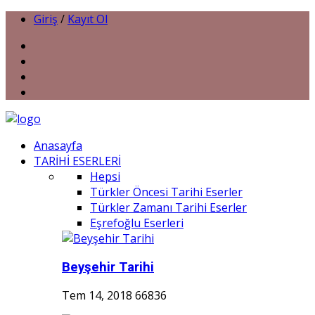
Giriş
/
Kayıt Ol
Anasayfa
TARİHİ ESERLERİ
Hepsi
Türkler Öncesi Tarihi Eserler
Türkler Zamanı Tarihi Eserler
Eşrefoğlu Eserleri
Beyşehir Tarihi
Tem 14, 2018
66836