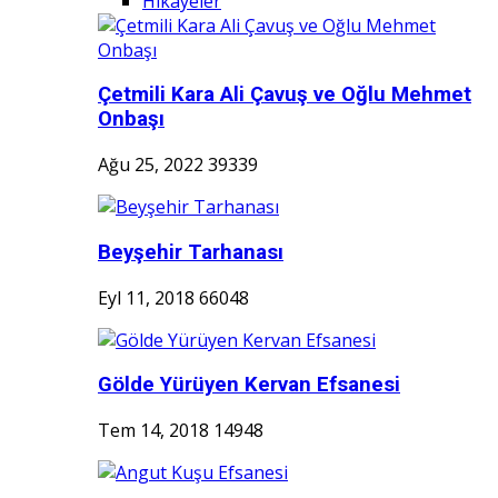
Hikayeler
Çetmili Kara Ali Çavuş ve Oğlu Mehmet
Onbaşı
Ağu 25, 2022
39339
Beyşehir Tarhanası
Eyl 11, 2018
66048
Gölde Yürüyen Kervan Efsanesi
Tem 14, 2018
14948