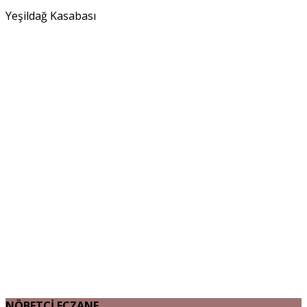
Yeşildağ Kasabası
NÖBETÇİ ECZANE