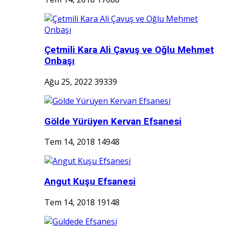
Çetmili Kara Ali Çavuş ve Oğlu Mehmet
Onbaşı
Ağu 25, 2022
39339
Gölde Yürüyen Kervan Efsanesi
Tem 14, 2018
14948
Angut Kuşu Efsanesi
Tem 14, 2018
19148