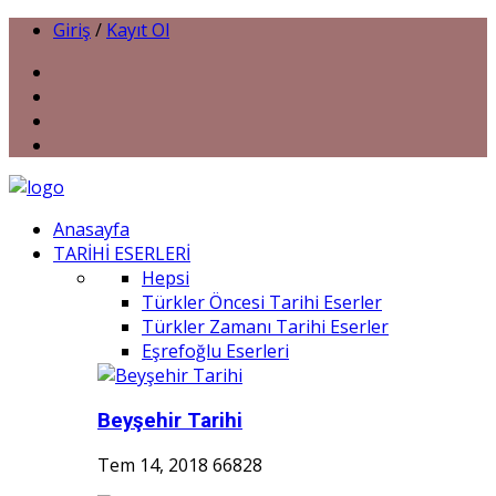
Giriş
/
Kayıt Ol
Anasayfa
TARİHİ ESERLERİ
Hepsi
Türkler Öncesi Tarihi Eserler
Türkler Zamanı Tarihi Eserler
Eşrefoğlu Eserleri
Beyşehir Tarihi
Tem 14, 2018
66828