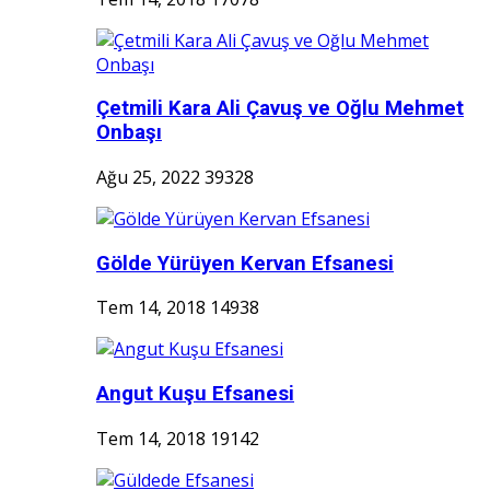
Çetmili Kara Ali Çavuş ve Oğlu Mehmet
Onbaşı
Ağu 25, 2022
39328
Gölde Yürüyen Kervan Efsanesi
Tem 14, 2018
14938
Angut Kuşu Efsanesi
Tem 14, 2018
19142