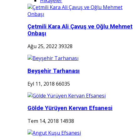
Hikayeler
Çetmili Kara Ali Çavuş ve Oğlu Mehmet
Onbaşı
Ağu 25, 2022
39328
Beyşehir Tarhanası
Eyl 11, 2018
66035
Gölde Yürüyen Kervan Efsanesi
Tem 14, 2018
14938