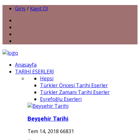
Giriş
/
Kayıt Ol
Anasayfa
TARİHİ ESERLERİ
Hepsi
Türkler Öncesi Tarihi Eserler
Türkler Zamanı Tarihi Eserler
Eşrefoğlu Eserleri
Beyşehir Tarihi
Tem 14, 2018
66831