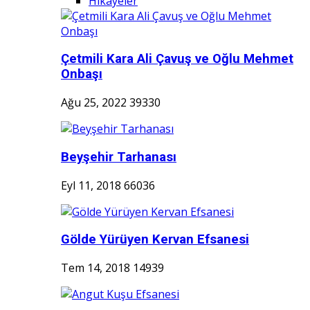
Hikayeler
Çetmili Kara Ali Çavuş ve Oğlu Mehmet
Onbaşı
Ağu 25, 2022
39330
Beyşehir Tarhanası
Eyl 11, 2018
66036
Gölde Yürüyen Kervan Efsanesi
Tem 14, 2018
14939