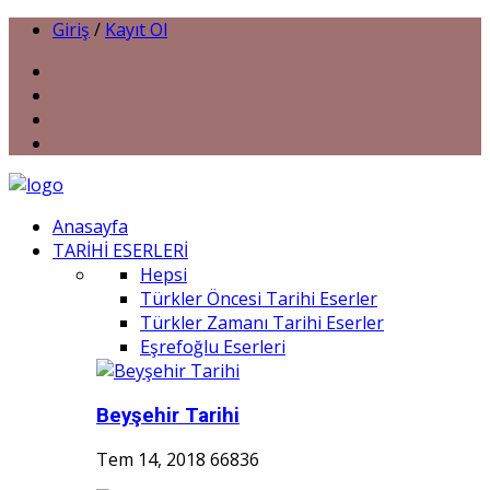
Giriş
/
Kayıt Ol
Anasayfa
TARİHİ ESERLERİ
Hepsi
Türkler Öncesi Tarihi Eserler
Türkler Zamanı Tarihi Eserler
Eşrefoğlu Eserleri
Beyşehir Tarihi
Tem 14, 2018
66836