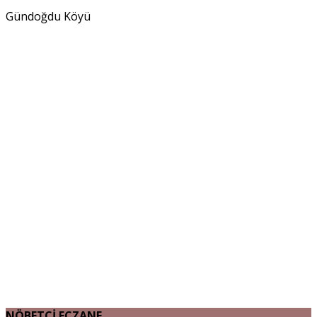
Gündoğdu Köyü
NÖBETÇİ ECZANE