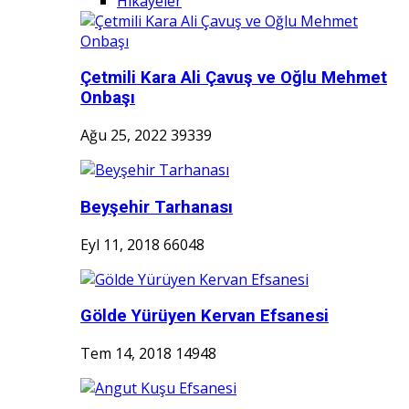
Hikayeler
Çetmili Kara Ali Çavuş ve Oğlu Mehmet
Onbaşı
Ağu 25, 2022
39339
Beyşehir Tarhanası
Eyl 11, 2018
66048
Gölde Yürüyen Kervan Efsanesi
Tem 14, 2018
14948