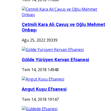
Çetmili Kara Ali Çavuş ve Oğlu Mehmet
Onbaşı
Ağu 25, 2022
39339
Gölde Yürüyen Kervan Efsanesi
Tem 14, 2018
14948
Angut Kuşu Efsanesi
Tem 14, 2018
19147