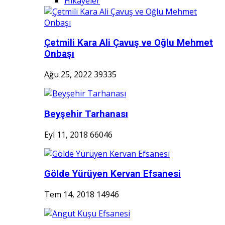
Hikayeler
Çetmili Kara Ali Çavuş ve Oğlu Mehmet
Onbaşı
Ağu 25, 2022
39335
Beyşehir Tarhanası
Eyl 11, 2018
66046
Gölde Yürüyen Kervan Efsanesi
Tem 14, 2018
14946