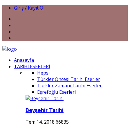
Giriş
/
Kayıt Ol
Anasayfa
TARİHİ ESERLERİ
Hepsi
Türkler Öncesi Tarihi Eserler
Türkler Zamanı Tarihi Eserler
Eşrefoğlu Eserleri
Beyşehir Tarihi
Tem 14, 2018
66835