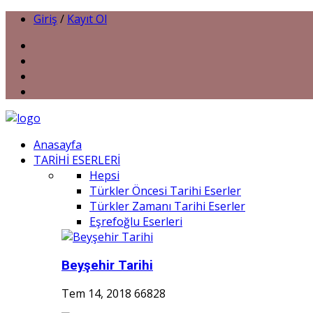
Giriş
/
Kayıt Ol
Anasayfa
TARİHİ ESERLERİ
Hepsi
Türkler Öncesi Tarihi Eserler
Türkler Zamanı Tarihi Eserler
Eşrefoğlu Eserleri
Beyşehir Tarihi
Tem 14, 2018
66828