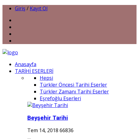
Giriş
/
Kayıt Ol
Anasayfa
TARİHİ ESERLERİ
Hepsi
Türkler Öncesi Tarihi Eserler
Türkler Zamanı Tarihi Eserler
Eşrefoğlu Eserleri
Beyşehir Tarihi
Tem 14, 2018
66836