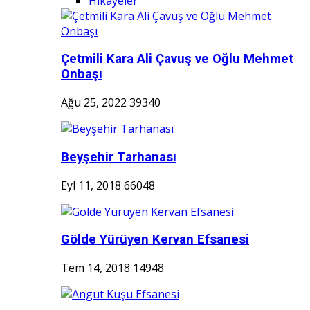
Hikayeler
Çetmili Kara Ali Çavuş ve Oğlu Mehmet
Onbaşı
Ağu 25, 2022
39340
Beyşehir Tarhanası
Eyl 11, 2018
66048
Gölde Yürüyen Kervan Efsanesi
Tem 14, 2018
14948