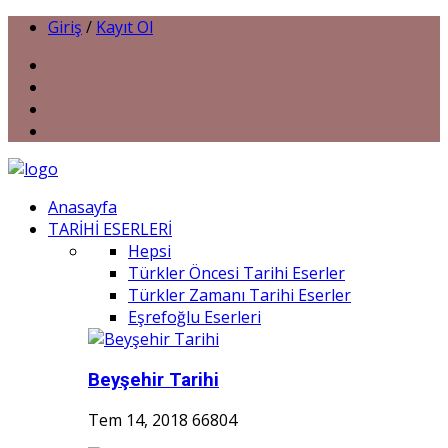
Giriş
/
Kayıt Ol
Anasayfa
TARİHİ ESERLERİ
Hepsi
Türkler Öncesi Tarihi Eserler
Türkler Zamanı Tarihi Eserler
Eşrefoğlu Eserleri
Beyşehir Tarihi
Tem 14, 2018
66804