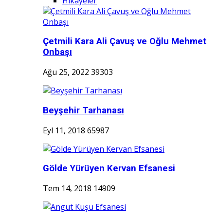
Hikayeler
Çetmili Kara Ali Çavuş ve Oğlu Mehmet
Onbaşı
Ağu 25, 2022
39303
Beyşehir Tarhanası
Eyl 11, 2018
65987
Gölde Yürüyen Kervan Efsanesi
Tem 14, 2018
14909