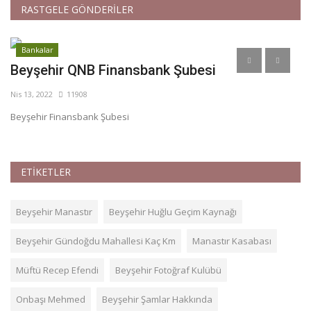
RASTGELE GÖNDERİLER
Bankalar
Beyşehir QNB Finansbank Şubesi
G
Nis 13, 2022
11908
Te
Beyşehir Finansbank Şubesi
G
ETİKETLER
Beyşehir Manastır
Beyşehir Huğlu Geçim Kaynağı
Beyşehir Gündoğdu Mahallesi Kaç Km
Manastır Kasabası
Müftü Recep Efendi
Beyşehir Fotoğraf Kulübü
Onbaşı Mehmed
Beyşehir Şamlar Hakkında