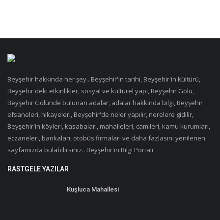
Beyşehir hakkında her şey.. Beyşehir'in tarihi, Beyşehir'in kültürü,
Beyşehir'deki etkinlikler, sosyal ve kültürel yapı, Beyşehir Gölü,
Beyşehir Gölünde bulunan adalar, adalar hakkında bilgi, Beyşehir
efsaneleri, hikayeleri, Beyşehir'de neler yapılır, nerelere gidilir,
Beyşehir'in köyleri, kasabaları, mahalleleri, camileri, kamu kurumları,
eczaneleri, bankaları, otobüs firmaları ve daha fazlasını yenilenen
sayfamızda bulabilirsiniz.. Beyşehir'in Bilgi Portalı
RASTGELE YAZILAR
Kuşluca Mahallesi