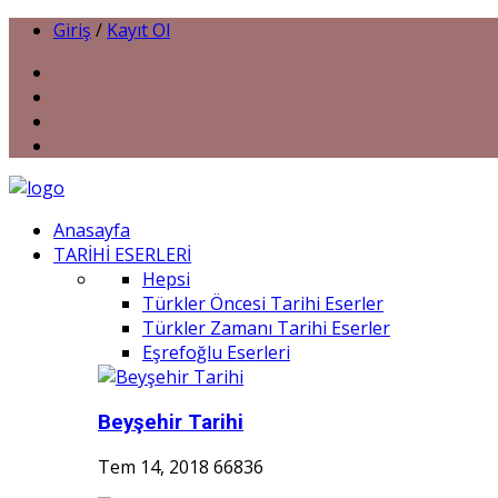
Giriş
/
Kayıt Ol
Anasayfa
TARİHİ ESERLERİ
Hepsi
Türkler Öncesi Tarihi Eserler
Türkler Zamanı Tarihi Eserler
Eşrefoğlu Eserleri
Beyşehir Tarihi
Tem 14, 2018
66836