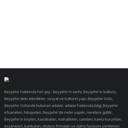
Beyşehir hakkında her şey.. Beyşehir'in tarihi, Beyşehir'in kültürü,
Beyşehir'deki etkinlikler, sosyal ve kültürel yapı, Beyşehir Gölü,
Beyşehir Gölünde bulunan adalar, adalar hakkında bilgi, Beyşehir
efsaneleri, hikayeleri, Beyşehir'de neler yapılır, nerelere gidilir,
Beyşehir'in köyleri, kasabaları, mahalleleri, camileri, kamu kurumları,
eczaneleri, bankaları, otobüs firmaları ve daha fazlasını yenilenen