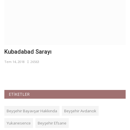
Kubadabad Sarayı
E
Tem 14, 2018
26563
Te
Eğ
ETİKETLER
Beyşehir Bayavşar Hakkında
Beyşehir Avdancık
Yukarıesence
Beyşehir Efsane