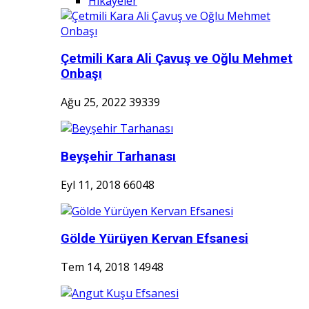
Hikayeler
Çetmili Kara Ali Çavuş ve Oğlu Mehmet
Onbaşı
Ağu 25, 2022
39339
Beyşehir Tarhanası
Eyl 11, 2018
66048
Gölde Yürüyen Kervan Efsanesi
Tem 14, 2018
14948