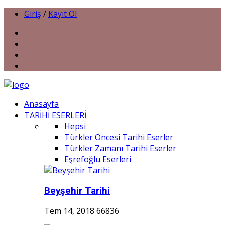
Giriş
/
Kayıt Ol
Anasayfa
TARİHİ ESERLERİ
Hepsi
Türkler Öncesi Tarihi Eserler
Türkler Zamanı Tarihi Eserler
Eşrefoğlu Eserleri
Beyşehir Tarihi
Tem 14, 2018
66836