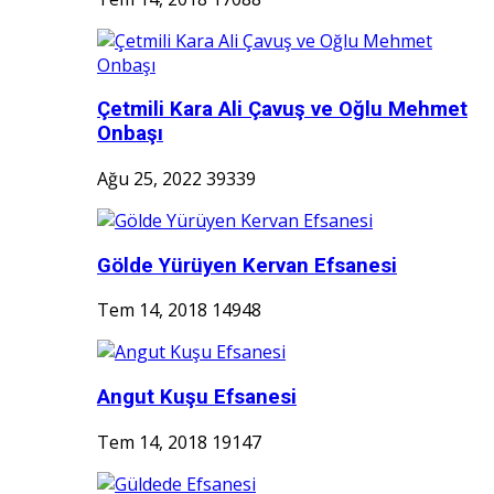
Çetmili Kara Ali Çavuş ve Oğlu Mehmet
Onbaşı
Ağu 25, 2022
39339
Gölde Yürüyen Kervan Efsanesi
Tem 14, 2018
14948
Angut Kuşu Efsanesi
Tem 14, 2018
19147