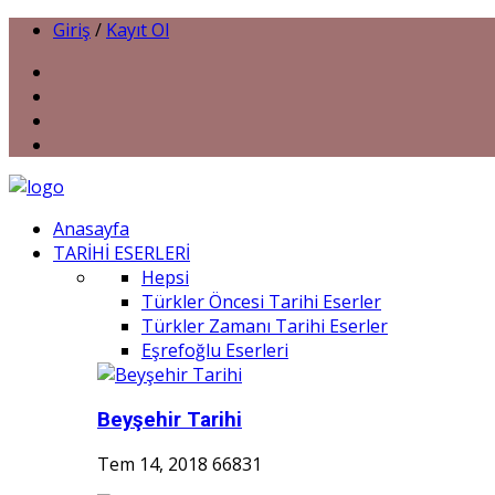
Giriş
/
Kayıt Ol
Anasayfa
TARİHİ ESERLERİ
Hepsi
Türkler Öncesi Tarihi Eserler
Türkler Zamanı Tarihi Eserler
Eşrefoğlu Eserleri
Beyşehir Tarihi
Tem 14, 2018
66831