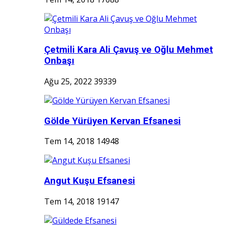
Çetmili Kara Ali Çavuş ve Oğlu Mehmet
Onbaşı
Ağu 25, 2022
39339
Gölde Yürüyen Kervan Efsanesi
Tem 14, 2018
14948
Angut Kuşu Efsanesi
Tem 14, 2018
19147