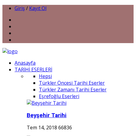
Giriş
/
Kayıt Ol
Anasayfa
TARİHİ ESERLERİ
Hepsi
Türkler Öncesi Tarihi Eserler
Türkler Zamanı Tarihi Eserler
Eşrefoğlu Eserleri
Beyşehir Tarihi
Tem 14, 2018
66836