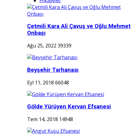
Hikayeler
Çetmili Kara Ali Çavuş ve Oğlu Mehmet
Onbaşı
Ağu 25, 2022
39339
Beyşehir Tarhanası
Eyl 11, 2018
66048
Gölde Yürüyen Kervan Efsanesi
Tem 14, 2018
14948